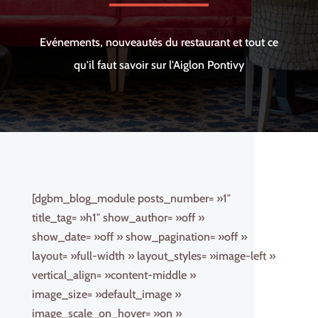
Evénements, nouveautés du restaurant et tout ce
qu'il faut savoir sur l'Aiglon Pontivy
[dgbm_blog_module posts_number= »1″
title_tag= »h1″ show_author= »off »
show_date= »off » show_pagination= »off »
layout= »full-width » layout_styles= »image-left »
vertical_align= »content-middle »
image_size= »default_image »
image_scale_on_hover= »on »