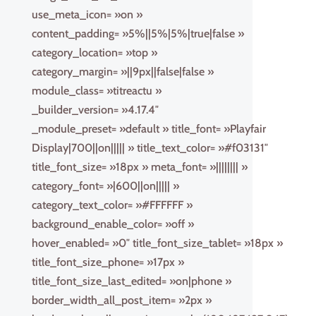
use_meta_icon= »on »
content_padding= »5%||5%|5%|true|false »
category_location= »top »
category_margin= »||9px||false|false »
module_class= »titreactu »
_builder_version= »4.17.4″
_module_preset= »default » title_font= »Playfair
Display|700||on||||| » title_text_color= »#f03131″
title_font_size= »18px » meta_font= »|||||||| »
category_font= »|600||on||||| »
category_text_color= »#FFFFFF »
background_enable_color= »off »
hover_enabled= »0″ title_font_size_tablet= »18px »
title_font_size_phone= »17px »
title_font_size_last_edited= »on|phone »
border_width_all_post_item= »2px »