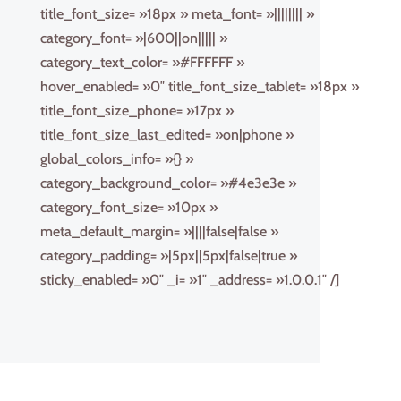
title_font_size= »18px » meta_font= »|||||||| »
category_font= »|600||on||||| »
category_text_color= »#FFFFFF »
hover_enabled= »0″ title_font_size_tablet= »18px »
title_font_size_phone= »17px »
title_font_size_last_edited= »on|phone »
global_colors_info= »{} »
category_background_color= »#4e3e3e »
category_font_size= »10px »
meta_default_margin= »||||false|false »
category_padding= »|5px||5px|false|true »
sticky_enabled= »0″ _i= »1″ _address= »1.0.0.1″ /]