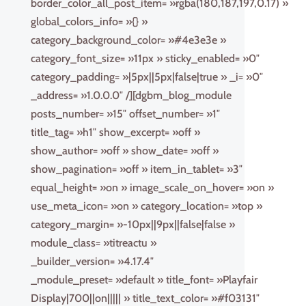
border_color_all_post_item= »rgba(180,187,197,0.17) »
global_colors_info= »{} »
category_background_color= »#4e3e3e »
category_font_size= »11px » sticky_enabled= »0″
category_padding= »|5px||5px|false|true » _i= »0″
_address= »1.0.0.0″ /][dgbm_blog_module
posts_number= »15″ offset_number= »1″
title_tag= »h1″ show_excerpt= »off »
show_author= »off » show_date= »off »
show_pagination= »off » item_in_tablet= »3″
equal_height= »on » image_scale_on_hover= »on »
use_meta_icon= »on » category_location= »top »
category_margin= »-10px||9px||false|false »
module_class= »titreactu »
_builder_version= »4.17.4″
_module_preset= »default » title_font= »Playfair
Display|700||on||||| » title_text_color= »#f03131″