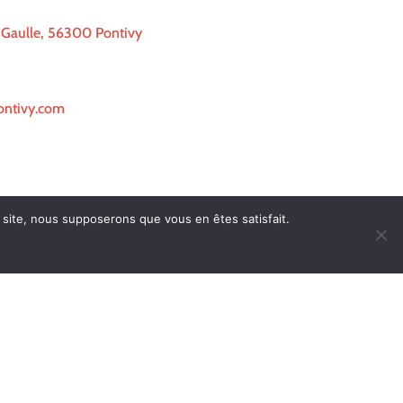
 Gaulle, 56300 Pontivy
ontivy.com
e site, nous supposerons que vous en êtes satisfait.