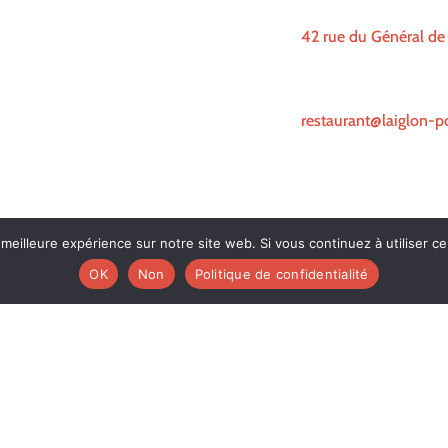
Adresse
42 rue du Général de
Email
restaurant@laiglon-p
 meilleure expérience sur notre site web. Si vous continuez à utiliser c
OK
Non
Politique de confidentialité
Mentions légales
|
Politique de confidentialité
Fait avec ♡ en Bretagne par
Breizh tandem