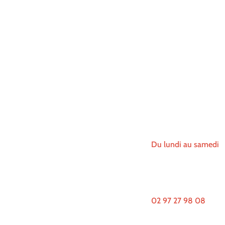
Horaires d'ouvert
cevoir !
Du lundi au samedi
12h00-13h30
|
19h0
Téléphone
02 97 27 98 08