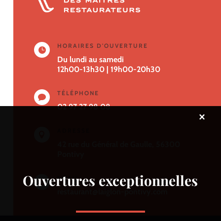
HORAIRES D'OUVERTURE

Du lundi au samedi
12h00-13h30
|
19h00-20h30
TÉLÉPHONE

02 97 27 98 08
×
ADRESSE

42 rue du Général de Gaulle, 56300
Pontivy
Ouvertures exceptionnelles
EMAIL

restaurant@laiglon-pontivy.com