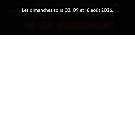
🍪 Nous utilisons des cookies pour vous garantir la meilleure
Les dimanches soirs 02, 09 et 16 août 2026.
Mentions légales
|
Politique de confidentialité
expérience sur notre site web. Si vous continuez à utiliser ce
site, nous supposerons que vous en êtes satisfait.
Fait avec ♡ en Bretagne par
Breizh tandem
OK
Non
Politique de confidentialité
RÉSERVEZ VOTRE TABLE