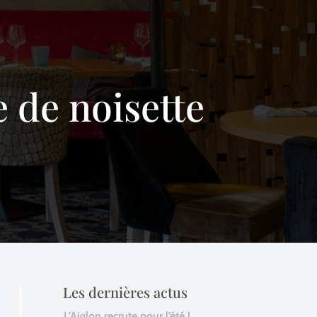
e de noisette
Les dernières actus
L’Aiglon recrute pour l’été !