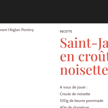
RECETTE
Saint-J
en croû
noisett
A vous de jouer :
Croute de noisette
100g de beurre pommade
40g de chapelure