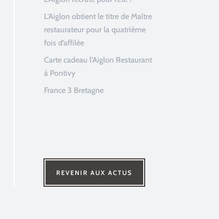
L’Aiglon obtient le titre de Maître
restaurateur pour la quatrième
fois d’affilée
Carte cadeau l’Aiglon Restaurant
à Pontivy
France 3 Bretagne
REVENIR AUX ACTUS