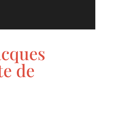
acques
te de
e