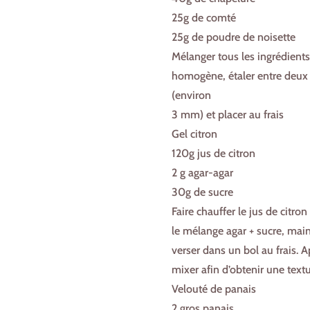
25g de comté
25g de poudre de noisette
Mélanger tous les ingrédients
homogène, étaler entre deux f
(environ
3 mm) et placer au frais
Gel citron
120g jus de citron
2 g agar-agar
30g de sucre
Faire chauffer le jus de citro
le mélange agar + sucre, main
verser dans un bol au frais. 
mixer afin d’obtenir une textu
Velouté de panais
2 gros panais