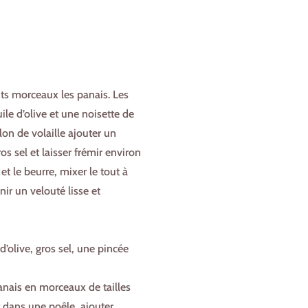
tits morceaux les panais. Les
uile d’olive et une noisette de
lon de volaille ajouter un
os sel et laisser frémir environ
t le beurre, mixer le tout à
nir un velouté lisse et
 d’olive, gros sel, une pincée
 panais en morceaux de tailles
 dans une poêle, ajouter