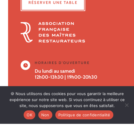
RÉSERVER UNE TABLE
HORAIRES D'OUVERTURE

Du lundi au samedi
12h00-13h30
|
19h00-20h30
TÉLÉPHONE
🍪 Nous utilisons des cookies pour vous garantir la meilleure

02 97 27 98 08
expérience sur notre site web. Si vous continuez à utiliser ce
site, nous supposerons que vous en êtes satisfait.
ADRESSE
OK
Non
Politique de confidentialité

42 rue du Général de Gaulle, 56300
Pontivy